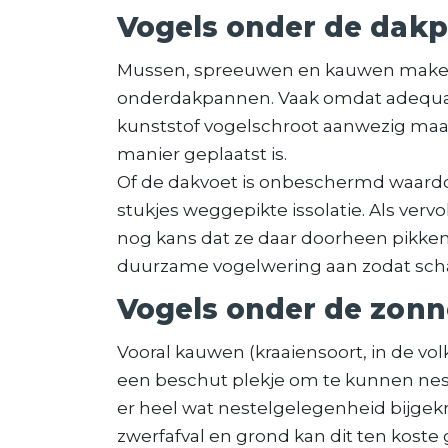
Vogels onder de dak
Mussen, spreeuwen en kauwen maken
onderdakpannen. Vaak omdat adequat
kunststof vogelschroot aanwezig maar d
manier geplaatst is.
Of de dakvoet is onbeschermd waard
stukjes weggepikte issolatie. Als verv
nog kans dat ze daar doorheen pikken.
duurzame vogelwering aan zodat schad
Vogels onder de zon
Vooral kauwen (kraaiensoort, in de v
een beschut plekje om te kunnen ne
er heel wat nestelgelegenheid bijgek
zwerfafval en grond kan dit ten kost