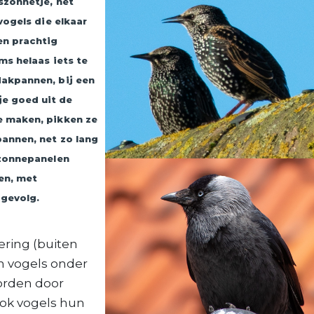
szonnetje, het
vogels die elkaar
en prachtig
ms helaas iets te
dakpannen, bij een
e goed uit de
e maken, pikken ze
pannen, net zo lang
 zonnepanelen
en, met
gevolg.
ering (buiten
n vogels onder
orden door
ook vogels hun