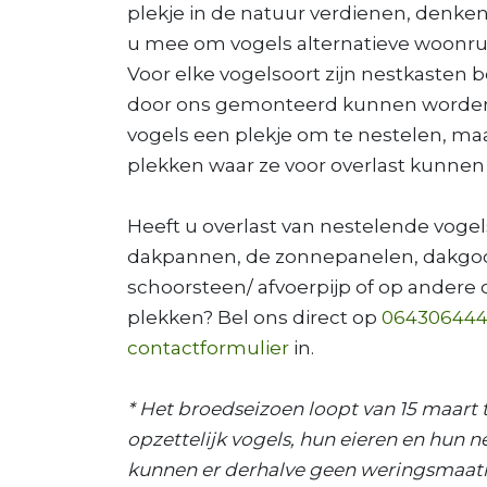
plekje in de natuur verdienen, denke
u mee om vogels alternatieve woonru
Voor elke vogelsoort zijn nestkasten 
door ons gemonteerd kunnen worden
vogels een plekje om te nestelen, maa
plekken waar ze voor overlast kunnen
Heeft u overlast van nestelende voge
dakpannen, de zonnepanelen, dakgoot
schoorsteen/ afvoerpijp of op ander
plekken? Bel ons direct op
06430644
contactformulier
in.
* Het broedseizoen loopt van 15 maart t
opzettelijk vogels, hun eieren en hun n
kunnen er derhalve geen weringsmaatr