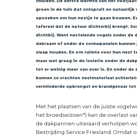
inluiden. De eerste warmte van het voorjaar
groen in de tuin dat ontspruit en natuurlijk 
opzoeken om hun nestje te gaan bouwen. E
tafereel dat de natuur dichterbij brengt. So
dichtbij. Want nestelende vogels onder de 
dakraam of onder de zonnepanelen kunnen j
slaap houden. En om ruimte voor hun nest t
maar wat graag in de isolatie onder de dak
tot er weinig meer van over is. En onder de
kunnen ze vrachten nestmateriaal achterlat
verminderde opbrengst en brandgevaar tot 
Met het plaatsen van de juiste vogelw
het broedseizoen*) kan de overlast va
de dakpannen uiteraard verholpen w
Bestrijding Service Friesland. Omdat 