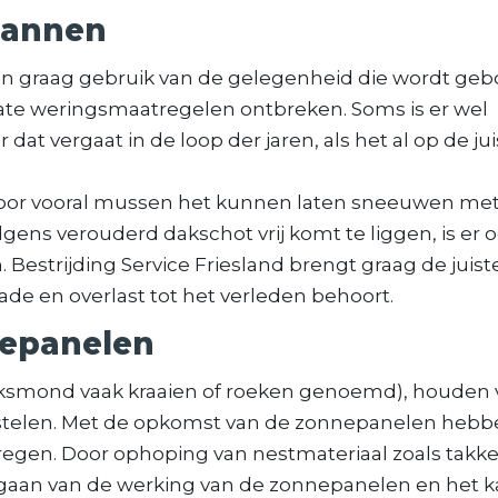
pannen
 graag gebruik van de gelegenheid die wordt ge
e weringsmaatregelen ontbreken. Soms is er wel
at vergaat in de loop der jaren, als het al op de jui
oor vooral mussen het kunnen laten sneeuwen me
olgens verouderd dakschot vrij komt te liggen, is er 
 Bestrijding Service Friesland brengt graag de juist
e en overlast tot het verleden behoort.
nepanelen
olksmond vaak kraaien of roeken genoemd), houden
stelen. Met de opkomst van de zonnepanelen hebb
regen. Door ophoping van nestmateriaal zoals takke
e gaan van de werking van de zonnepanelen en het 