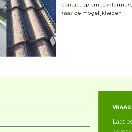
contact
op om te informer
naar de mogelijkheden.
VRAAG
Laat e
contac