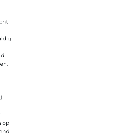
cht
uldig
nd.
en.
d
n
k
n op
vend