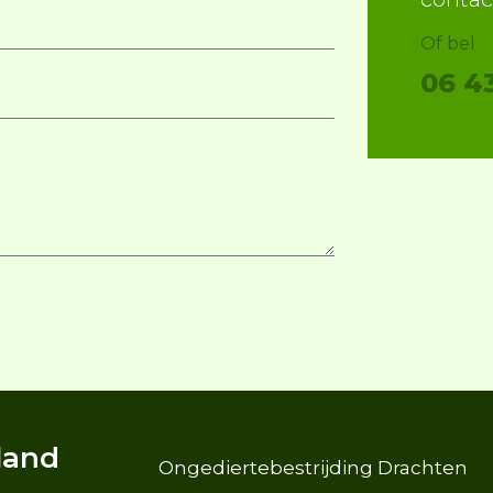
Of bel
06 4
sland
Ongediertebestrijding Drachten