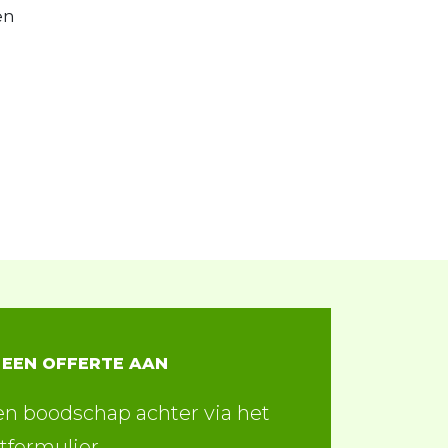
en
 EEN OFFERTE AAN
en boodschap achter via het
tformulier.