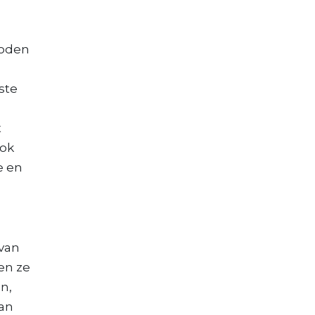
boden
ste
t
ook
e en
 van
en ze
n,
kan