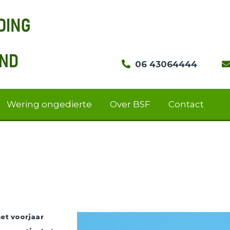
06 43064444
Wering ongedierte
Over BSF
Contact
het voorjaar